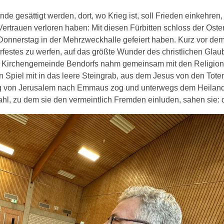
de gesättigt werden, dort, wo Krieg ist, soll Frieden einkehr
Vertrauen verloren haben: Mit diesen Fürbitten schloss der Oste
nerstag in der Mehrzweckhalle gefeiert haben. Kurz vor dem St
erfestes zu werfen, auf das größte Wunder des christlichen Glau
 Kirchengemeinde Bendorfs nahm gemeinsam mit den Religionsg
piel mit in das leere Steingrab, aus dem Jesus von den Toten 
ung von Jerusalem nach Emmaus zog und unterwegs dem Heiland
 zu dem sie den vermeintlich Fremden einluden, sahen sie: d