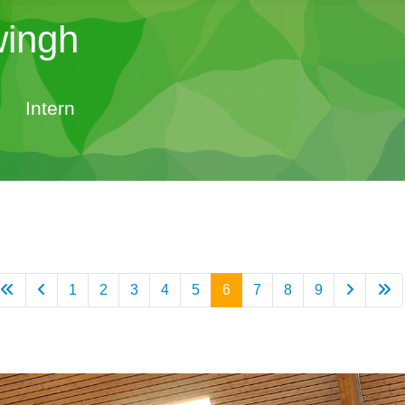
wingh
Intern
1
2
3
4
5
6
7
8
9