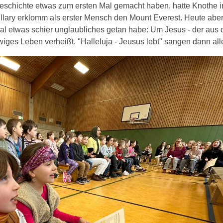
eschichte etwas zum ersten Mal gemacht haben, hatte Knothe in
ary erklomm als erster Mensch den Mount Everest. Heute aber, 
l etwas schier unglaubliches getan habe: Um Jesus - der aus 
wiges Leben verheißt. "Halleluja - Jeusus lebt" sangen dann a