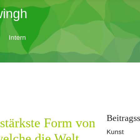
wingh
Intern
Beitragss
 stärkste Form von
Kunst
welche die Welt